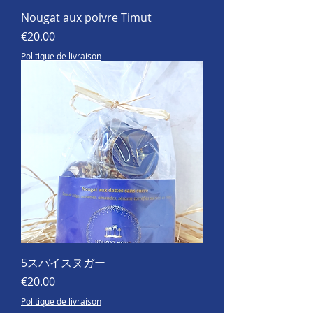
Nougat aux poivre Timut
価格
€20.00
Politique de livraison
5スパイスヌガー
価格
€20.00
Politique de livraison