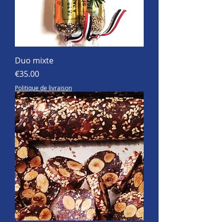
Duo mixte
価格
€35.00
Politique de livraison