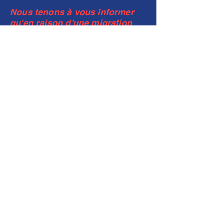
Nous tenons à vous informer
qu'en raison d'une migration
d'un nouveau transporteur,
nous vous prions de bien
vouloir nous contacter en
utilisant le numéro de
téléphone :
06 79 14 29 5
7
avant toutes commandes. Merci
de votre
compréhension
.
フェリアル
職人 ヌガー
Nougatnour@gmail.com
Tel：06
79 14 29 57