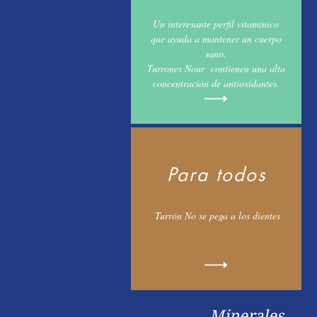
Un interesante perfil vitamínico
que ayuda a mantener un cuerpo
sano.
Turrones Nour contienen una alta
concentración de antioxidantes.
Para todos
Turrón No se pega a los dientes
Minerales