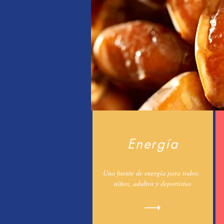
Energía
Una fuente de energía para todos:
niños, adultos y deportistas