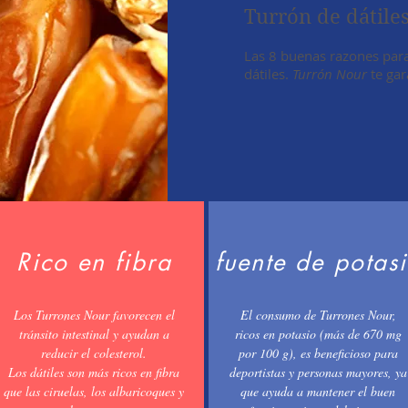
Turrón de dátile
Las 8 buenas razones para
dátiles.
Turrón Nour
te gar
Rico en fibra
fuente de potas
Los Turrones Nour favorecen el
El consumo de Turrones Nour,
tránsito intestinal y ayudan a
ricos en potasio (más de 670 mg
reducir el colesterol.
por 100 g), es beneficioso para
Los dátiles son más ricos en fibra
deportistas y personas mayores, ya
que las ciruelas, los albaricoques y
que ayuda a mantener el buen