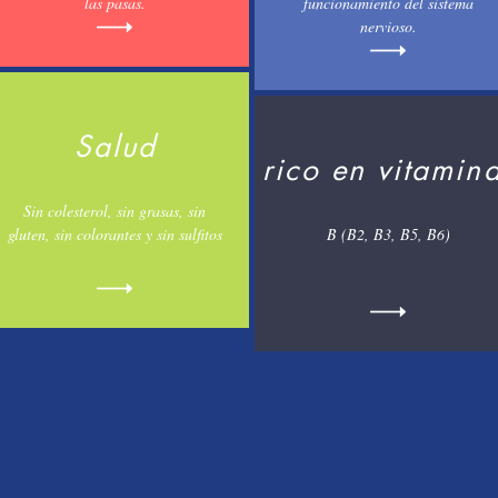
las pasas.
funcionamiento del sistema
nervioso.
Salud
rico en vitamin
Sin colesterol, sin grasas, sin
gluten, sin colorantes y sin sulfitos
B (B2, B3, B5, B6)